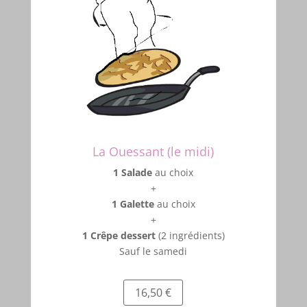
La Ouessant (le midi)
1 Salade
au choix
+
1 Galette
au choix
+
1 Crêpe dessert
(2 ingrédients)
Sauf le samedi
16,50 €