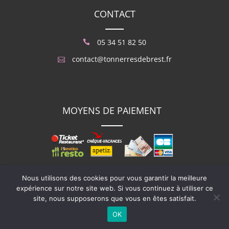
CONTACT
05 34 51 82 50
contact@tonnerresdebrest.fr
MOYENS DE PAIEMENT
Pour votre santé, mangez au moins cinq fruits et légumes
Nous utilisons des cookies pour vous garantir la meilleure
par jour.
www.mangerbouger.fr
expérience sur notre site web. Si vous continuez à utiliser ce
site, nous supposerons que vous en êtes satisfait.
Tonnerres de Brest © 2026 |
Mentions Légales
|
OK
Tous droits réservés | Réalisé par
Les 2 Frangines