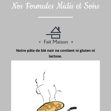
Nos Formules Midis et Soirs
Notre pâte de blé noir ne contient ni gluten ni
lactose.