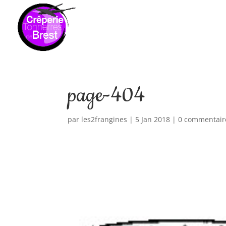
page-404
par
les2frangines
|
5 Jan 2018
|
0 commentair