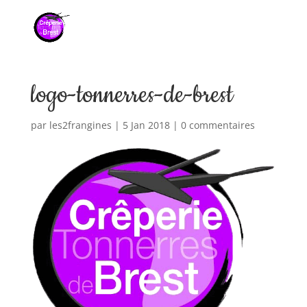
logo-tonnerres-de-brest
par
les2frangines
|
5 Jan 2018
|
0 commentaires