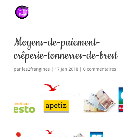
Moyens-de-paiement-
crêperie-tonnerres-de-brest
par
les2frangines
|
17 Jan 2018
|
0 commentaires